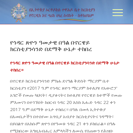
የኅዳር ጽዮን ዓመታዊ በዓል በኖርዌይ
ክርስቲያንሳንድ በደማቅ ሁኔታ ተከበረ
የኅዳር ጽዮን ዓመታዊ በዓል በኖርዌይ ክርስቲያንሳንድ በደማቅ ሁኔታ
ተከበረ።
በኖርዌይ ክርስቲያንሳንድ ምክሐ ደናግል ቅድስት ማርያም ቤተ
ክርስቲያን የ2017 ዓ.ም የኅዳር ጽዮን ማርያም ከተለያዩ የአውሮፓ
አገሮች የመጡ ካህናት፣ ዲያቆናትና ከተለያዩ የኖርዌይ ከተሞች የመጡ
ምእመናን በተገኙበት ከዐርብ ኅዳር 20 እስከ እሑድ ኅዳር 22 ቀን
2017 ዓ.ም በደማቅ ሁኔታ ተከበረ። በዓሉ በመላ ኢትዮጵያ
በእመቤታችን በተሰየሙ አጥቢያ አብያተ ክርስቲያናትና ገዳማት፣
በይበልጥ በአክሱም ጽዮን በየዓመቱ ኅዳር 21 ቀን ይከበራል። በዓሉ
የሚከበረው እግዚአብሔር አምላካችን ለሙሴ የሰጠውን የሕዝቡ