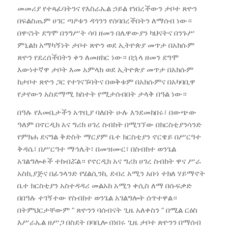
መመሪያ የተጻፈባትንና የእስራኤል ኃይል የነበረችውን ታቦተ ጽዮን
በፍልስጤም ሀገር ጣዖቱን ዳጎንን የሰባበረችበትን ለማሰብ ነው።
በዋናነት ደግሞ በንግሥት ሳባ ዘመን በሌዋውያን ካህናትና በንጉሥ
ምኒልክ አማካኝነት ታቦተ ጽዮን ወደ ኢትዮጵያ መጥታ በአክሱም
ጽዮን የደረሰችበትን ቀን ለመዘከር ነው። በኋላ ዘመን ደግሞ
እውነተኛዋ ታቦት እመ አምላክ ወደ ኢትዮጵያ መጥታ በአክሱም
ከታቦተ ጽዮን ጋር የተገናኙባትና በወቅቱም በአክሱምና በአካባቢዋ
የታየውን አስደማሚ ክስተት የሚታሰብበት ታላቅ በዓል ነው።
በዓሉ የእመቤታችን አጥቢያ ባለበት ሁሉ እንደመከበሩ፣ በውጭው
ዓለም በኖርዲክ አና ግሪክ ሀገረ ስብከት በሚገኘው በክርስቲያንሳንድ
የምክሐ ደናግል ቅድስት ማርያም ቤተ ክርስቲያን ኖርዌይ በሥርዓተ
ቅዳሴ፣ በሥርዓተ ማኅሌት፣ በመዝሙር፣ በስብከተ ወንጌል
አገልግሎቶች ተከብሯል። የኖርዲክ አና ግሪክ ሀገረ ስብከት ዋና ሥራ
አስኪያጅና በፊንላንድ የሄልሲንኪ ደብረ አሚን አቡነ ተክለ ሃይማኖት
ቤተ ክርስቲያን አስተዳዳሪ መልአከ አሚን ቀሲስ ለማ በሱፍቃድ
በበዓሉ ተገኝተው የስብከተ ወንጌል አገልግሎት ሰጥተዋል።
በትምህርታቸውም “ ጽዮንን ባሰብናት ጊዜ አለቀስን “ በሚል ርዕስ
እሥራኤል ዘሥጋ በስደት በባቢሎ በነበሩ ጊዜ ታቦተ ጽዮንን በማሰብ