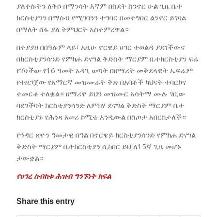
ያለቀሱትን ለቅሶ በማንሳት እኛም በስደት ስንኖር ሁል ጊዜ ቤተ
ክርስቲያንን በማሰብ የሚገባንን ተግባር በመተግበር ልንኖር ይገባል
በማለት ሰፋ ያለ ትምህርት አስተምረዋል።
በተያያዘ በበዓሉም ላይ፣ አዚሁ ኖርዌይ ሀገር ተወልዳ ያደገችውና
በክርስቲያንሳንድ የምክሐ ደናግል ቅድስት ማርያም ቤተክርስቲያን ፍሬ
የኾነችው የ16 ዓመት አዳጊ ወጣት በዘማሪት መቅደላዊት ኤፍሬም
የተዘጋጀው የአማርኛ መዝሙራት ቅጽ በአባቶች ካህናት ተባርኮና
ተመርቆ ተለቋል። ዘማሪዋ ይህን መዝሙር አሳትማ ሙሉ ገቢው
ባደገችባት ክርስቲያንሳንድ ለምክሃ ደናግል ቅድስት ማርያም ቤተ
ክርስቲያኑ የሕንጻ አሠሪ ኮሚቴ እንዲውል በስጦታ አበርክታለች።
የኅዳር ጽዮን ዓመታዊ በዓል በኖርዌይ ክርስቲያንሳንድ የምክሐ ደናግል
ቅድስት ማርያም ቤተክርስቲያን ሲከበር ይህ ለ15ኛ ጊዜ መሆኑ
ታውቋል።
የሀገረ ስብከቱ ሕዝብ ግንኙነት ክፍል
Share this entry