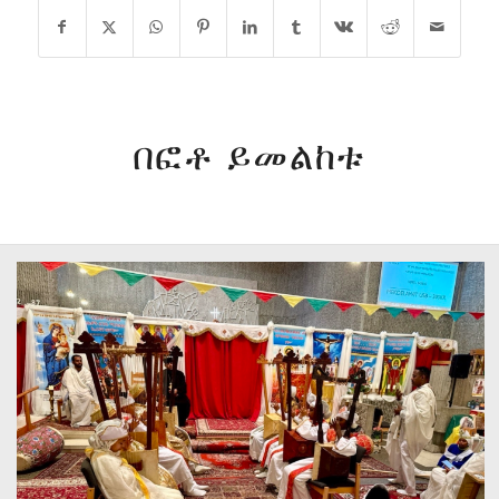
በፎቶ ይመልከቱ