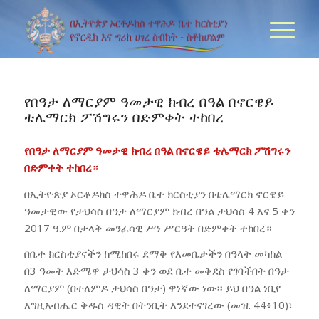
የበዓታ ለማርያም ዓመታዊ ክብረ በዓል በኖርዌይ
ቴሌማርክ ፖሽግሩን በድምቀት ተከበረ
የበዓታ ለማርያም ዓመታዊ ክብረ በዓል በኖርዌይ ቴሌማርክ ፖሽግሩን
በድምቀት ተከበረ።
በኢትዮጵያ ኦርቶዶክስ ተዋሕዶ ቤተ ክርስቲያን በቴሌማርክ ኖርዌይ
ዓመታዊው የታህሳስ በዓታ ለማርያም ክብረ በዓል ታህሳስ 4 እና 5 ቀን
2017 ዓ.ም በታላቅ መንፈሳዊ ሥነ ሥርዓት በድምቀት ተከበረ።
በቤተ ክርስቲያናችን ከሚከበሩ ደማቅ የእመቤታችን በዓላት መካከል
በ3 ዓመት እድሜዋ ታህሳስ 3 ቀን ወደ ቤተ መቅደስ የገባችበት በዓታ
ለማርያም (በተለምዶ ታህሳስ በዓታ) ዋነኛው ነው፡፡ ይህ በዓል ነቢየ
እግዚአብሔር ቅዱስ ዳዊት በትንቢት እንደተናገረው (መዝ. 44፥10)፣