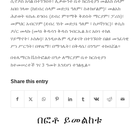
ሲኖዶስ አባል በተገኙበት፣ ሊቃውንተ ቤተ ክርስቲያን መልአከ ሰላም
አበበ ገላው (ከደብረ ሰላም መድኃኔ ዓለም፣ ስቶክሆልም)፣ መልአከ
ሕይወት ፍስሐ ድንበሩ (ደብረ ምጥማቅ ቅድስት ማርያም፣ ፓሪስ)፣
መምህር አብርሃም (ደብረ ገነት መድኃኔ ዓለም ፣ ስታቫንገር)፣ ቀሲስ
ዶ/ር መላኩ (መካነ ቅዱሳን ቅዱስ ገብርኤል እና አቡነ ተክለ
ሃይማኖት፣ ኦስሎ)፣ እንዲሁሉም ዲያቆናት በተገኙበት በልዩ መንፈሳዊ
ሥነ ሥርዓት፣ በዋዜማ፣ በማኀሌት፣ በቅዳሴ፣ በንግሥ ተከብሯል።
በቴሌማርክ ቬስትፎልድ በዓታ ለማርያም ቤተ ክርስቲያን
ከተመሠረተች ገና 3 ዓመት እንደሆነ ተገልጿል።
Share this entry
በፎቶ ይመልከቱ