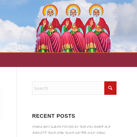
RECENT POSTS
የብፁዕ አቡነ ኤልያስ የኖርዲክ እና ግሪክ ሀገረ ስብከት ሊቀ
ጳጳስ 45ኛ ዓመት በዓለ ሢመት በደማቅ ሁኔታ ተከበረ