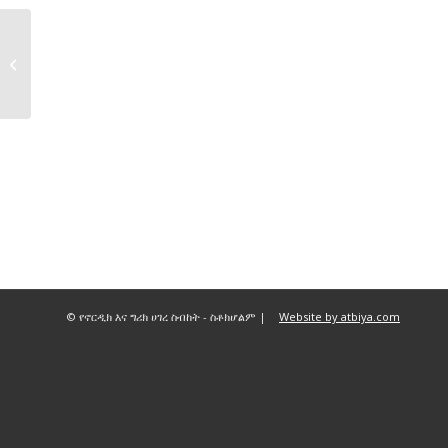
ስብከተ ወንጌል
© የኖርዲክ እና ግሪክ ሀገረ ስብከት - ስቶክሆልም |
Website by atbiya.com