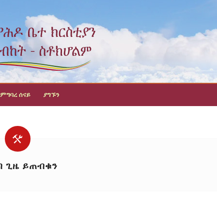
ምግባረ ሰናይ
ያግኙን
ብ ጊዜ ይጠብቁን