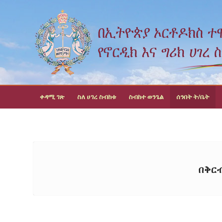
ቀዳሚ ገጽ
ስለ ሀገረ ስብከቱ
ስብከተ ወንጌል
ሰንበት ት/ቤት
በቅር